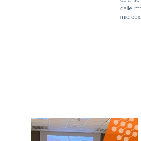
delle im
microbio