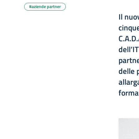
#aziende partner
Il nuo
cinque
C.A.D.
dell’I
partne
delle 
allarg
format