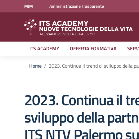
Vai ai contenuti
Vai al menu di navigazione
Vai al footer
MIM
Amministrazione Trasparente
ITS ACADEMY
OFFERTA FORMATIVA
SERV
Home
2023. Continua il trend di sviluppo della p
2023
. Continua il tr
sviluppo della part
ITS NTV Palermo su