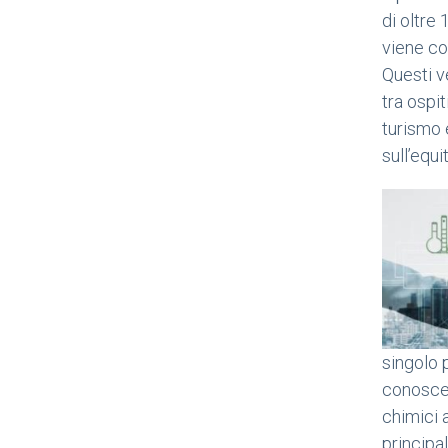
di oltre
viene con
Questi v
tra ospi
turismo 
sull’equi
singolo p
conoscen
chimici 
principal