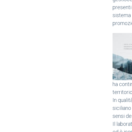
presenti 
sistema 
promozio
ha contin
territorio
In quali
siciliano
sensi de
Il labora
ed è isc