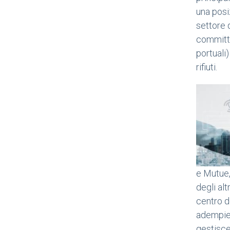
una posiz
settore 
committen
portuali
rifiuti.
e Mutue
degli al
centro d
adempien
gestisce 