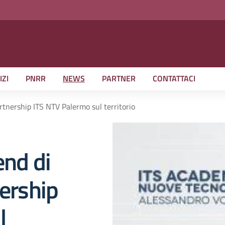
IZI
PNRR
NEWS
PARTNER
CONTATTACI
artnership ITS NTV Palermo sul territorio
end di
nership
l