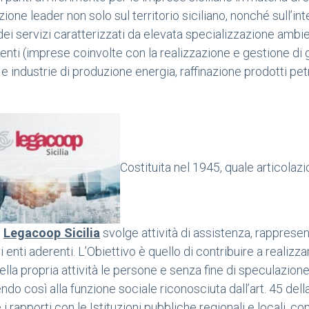
ione leader non solo sul territorio siciliano, nonché sull’in
dei servizi caratterizzati da elevata specializzazione ambien
ti (imprese coinvolte con la realizzazione e gestione di gran
) e industrie di produzione energia, raffinazione prodotti 
Costituita nel 1945, quale articola
,
Legacoop Sicilia
svolge attività di assistenza, rapprese
tri enti aderenti. L’Obiettivo è quello di contribuire a real
ella propria attività le persone e senza fine di speculazion
do così alla funzione sociale riconosciuta dall’art. 45 dell
i rapporti con le Istituzioni pubbliche regionali e locali, con