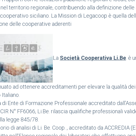
nel territorio regionale, contribuendo alla definizione delle 
cooperativo siciliano. La Mission di Legacoop è quella della
ne delle cooperative aderenti
La
Società Cooperativa Li.Be
. è 
uato ad ottenere accreditamenti per elevare la qualità dei ser
 Italiano.
tà di Ente di Formazione Professionale accreditato dall’A
 CIR N° FF6066, Li.Be. rilascia qualifiche professionali valid
lla legge 845/78.
torio di analisi di Li. Be. Coop. , accreditato da ACCREDIA (
ritto nell’Elenco regionale dei laboratori che effettuano ana