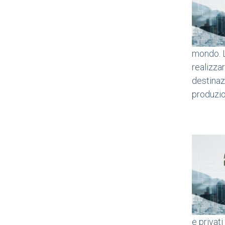
mondo. L’
realizzar
destinaz
produzio
e privat