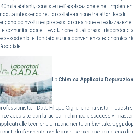
 140mila abitanti, consiste nell’applicazione e nell’implemen
dotta intessendo reti di collaborazione tra attori locali.
engono coinvolti nei processi di creazione e realizzazione de
ti e comunità locale. L’evoluzione di tali prassi rispondono
eco-sostenibile, fondato su una convenienza economica risp
tà sociale.
La
Chimica Applicata Depurazio
rofessionista, il Dott. Filippo Giglio, che ha visto in questi
ze acquisite con la laurea in chimica e successivi master
applicati alle tecniche di risanamento ambientale. Oggi, dopo
i punti di riferimento per le imprese siciliane in materia di