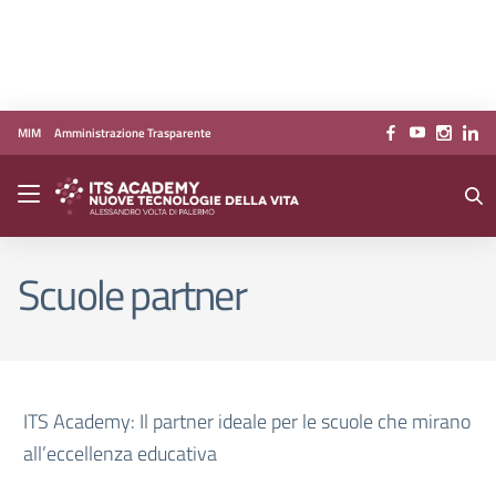
Vai ai contenuti
Vai al menu di navigazione
Vai al footer
MIM
Amministrazione Trasparente
Scuole partner
ITS Academy: Il partner ideale per le scuole che mirano
all’eccellenza educativa