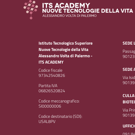
Istituto Tecnologico Superiore
SEDE 
Nuove Tecnologie della Vita
Passagg
Alessandro Volta di Palermo -
90123
ITS ACADEMY
SEDE 
Codice fiscale
97342540826
Via Isi
90139
Partita IVA
06826520824
CULLA
Codice meccanografico:
BIOTE
SI00000006
Via Pr
90139
Codice destinatario (SDI):
USAL8PV
UFFIC
091 84