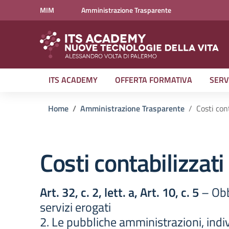
Vai ai contenuti
Vai al menu di navigazione
Vai al footer
MIM
Amministrazione Trasparente
ITS ACADEMY
OFFERTA FORMATIVA
SERV
Home
Amministrazione Trasparente
Costi cont
Costi contabilizzati
Art. 32, c. 2, lett. a, Art. 10, c. 5
– Obb
servizi erogati
2. Le pubbliche amministrazioni, individ