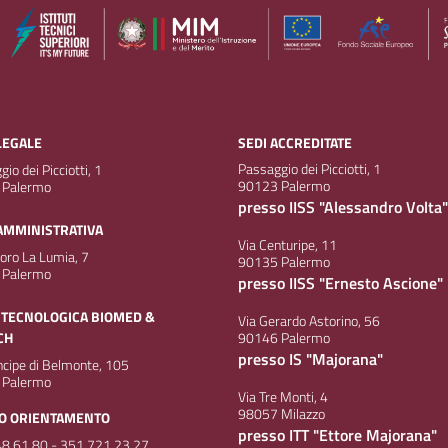
LEGALE
SEDI ACCREDITATE
Passaggio dei Picciotti, 1
io dei Picciotti, 1
90123 Palermo
 Palermo
presso IISS "Alessandro Volta"
AMMINISTRATIVA
Via Centuripe, 11
doro La Lumia, 7
90135 Palermo
 Palermo
presso IISS "Ernesto Ascione"
 TECNOLOGICA BIOMED &
Via Gerardo Astorino, 56
CH
90146 Palermo
presso IS "Majorana"
incipe di Belmonte, 105
 Palermo
Via Tre Monti, 4
98057 Milazzo
IO ORIENTAMENTO
presso ITT "Ettore Majorana"
8 61 80 - 351 721 23 27