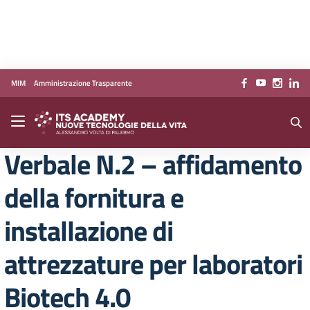
Vai ai contenuti
Vai al menu di navigazione
Vai al footer
MIM
Amministrazione Trasparente
Verbale N.2 – affidamento
della fornitura e
installazione di
attrezzature per laboratori
Biotech 4.0