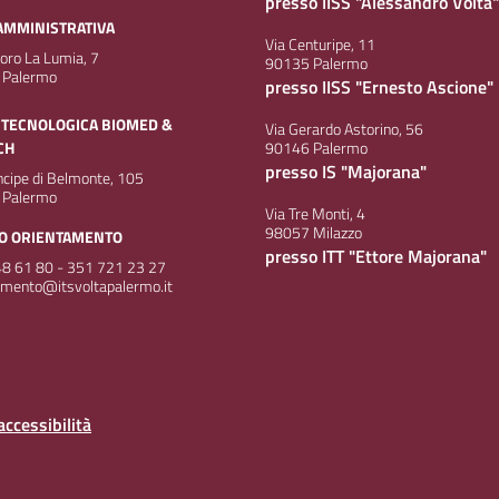
presso IISS "Alessandro Volta"
AMMINISTRATIVA
Via Centuripe, 11
doro La Lumia, 7
90135 Palermo
 Palermo
presso IISS "Ernesto Ascione"
 TECNOLOGICA BIOMED &
Via Gerardo Astorino, 56
CH
90146 Palermo
presso IS "Majorana"
incipe di Belmonte, 105
 Palermo
Via Tre Monti, 4
98057 Milazzo
IO ORIENTAMENTO
presso ITT "Ettore Majorana"
8 61 80 - 351 721 23 27
amento@itsvoltapalermo.it
accessibilità