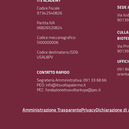
ITS ACADEMY
SEDE 
Codice fiscale
97342540826
Via Isi
90139
Partita IVA
06826520824
CULLA
Codice meccanografico:
BIOTE
SI00000006
Via Pr
90139
Codice destinatario (SDI):
USAL8PV
UFFIC
091 84
CONTATTO RAPIDO
orient
Segreteria Amministrativa: 091 33 68 66
PEO: info@itsvoltapalermo.it
PEC: fondazioneitsavoltantvpa@pec.it
Amministrazione Trasparente
Privacy
Dichiarazione di 