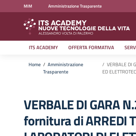
Vai ai contenuti
Vai al menu di navigazione
Vai al footer
MIM
Amministrazione Trasparente
ITS ACADEMY
OFFERTA FORMATIVA
SERV
Home
Amministrazione
VERBALE DI GA
Trasparente
ED ELETTROTEC
VERBALE DI GARA N.2 
fornitura di ARREDI T