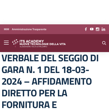
Vai ai contenuti
Vai al menu di navigazione
Vai al footer
MIM
Amministrazione Trasparente
VERBALE DEL SEGGIO DI
GARA N. 1 DEL 18-03-
2024 – AFFIDAMENTO
DIRETTO PER LA
FORNITURA E