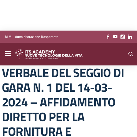
Vai ai contenuti
Vai al menu di navigazione
Vai al footer
MIM
Amministrazione Trasparente
VERBALE DEL SEGGIO DI
GARA N. 1 DEL 14-03-
2024 – AFFIDAMENTO
DIRETTO PER LA
FORNITURA E