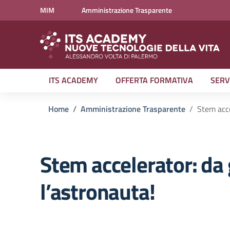
Vai ai contenuti
Vai al menu di navigazione
Vai al footer
MIM
Amministrazione Trasparente
ITS ACADEMY
OFFERTA FORMATIVA
SERV
Home
Amministrazione Trasparente
Stem acce
Stem accelerator: da 
l’astronauta!