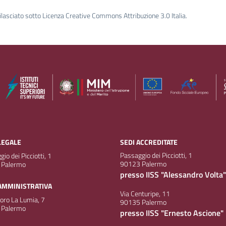
ilasciato sotto Licenza Creative Commons Attribuzione 3.0 Italia.
LEGALE
SEDI ACCREDITATE
Passaggio dei Picciotti, 1
io dei Picciotti, 1
90123 Palermo
 Palermo
presso IISS "Alessandro Volta"
AMMINISTRATIVA
Via Centuripe, 11
doro La Lumia, 7
90135 Palermo
 Palermo
presso IISS "Ernesto Ascione"