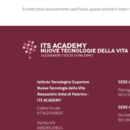
Eccetto dove diversamente specificato, questo articolo è stato r
Istituto Tecnologico Superiore
SEDE 
Nuove Tecnologie della Vita
Passagg
Alessandro Volta di Palermo -
90123
ITS ACADEMY
SEDE 
Codice fiscale
97342540826
Via Isi
90139
Partita IVA
06826520824