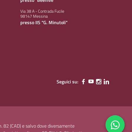
Via 38 A - Contrada Fucile
98147 Messina
presso IIS "G. Minutoli"
Seguici su:
, n. 82 (CAD) e salvo dove diversamente