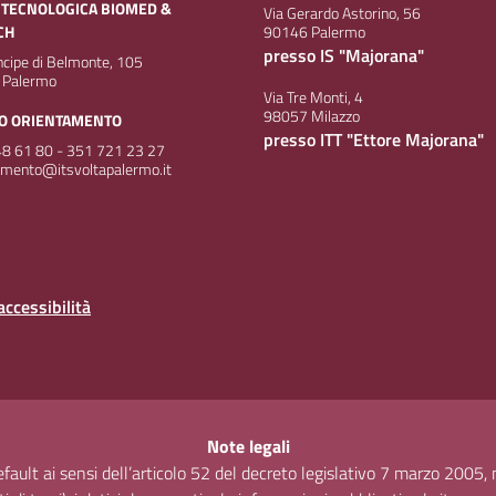
 TECNOLOGICA BIOMED &
Via Gerardo Astorino, 56
CH
90146 Palermo
presso IS "Majorana"
incipe di Belmonte, 105
 Palermo
Via Tre Monti, 4
98057 Milazzo
IO ORIENTAMENTO
presso ITT "Ettore Majorana"
8 61 80 - 351 721 23 27
amento@itsvoltapalermo.it
accessibilità
Note legali
default ai sensi dell’articolo 52 del decreto legislativo 7 marzo 2005