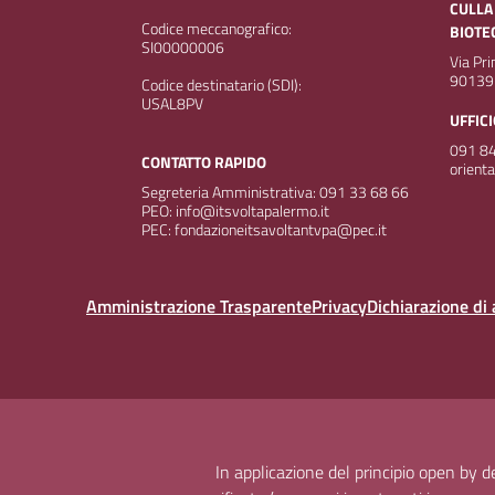
CULLA
Codice meccanografico:
BIOTE
SI00000006
Via Pr
90139
Codice destinatario (SDI):
USAL8PV
UFFIC
091 84
CONTATTO RAPIDO
orient
Segreteria Amministrativa: 091 33 68 66
PEO: info@itsvoltapalermo.it
PEC: fondazioneitsavoltantvpa@pec.it
Amministrazione Trasparente
Privacy
Dichiarazione di 
In applicazione del principio open by 