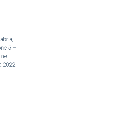
abria,
one 5 –
 nel
à 2022.