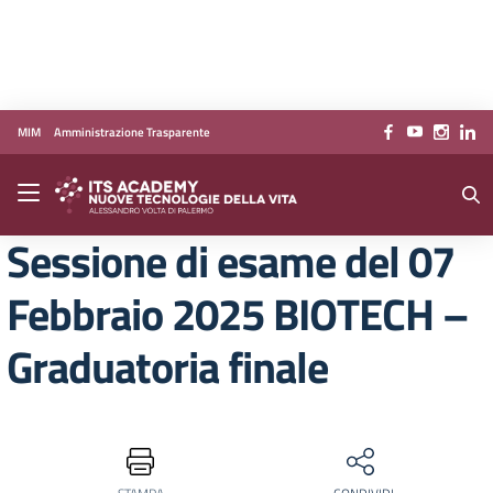
Vai ai contenuti
Vai al menu di navigazione
Vai al footer
MIM
Amministrazione Trasparente
Sessione di esame del 07
Febbraio 2025 BIOTECH –
Graduatoria finale