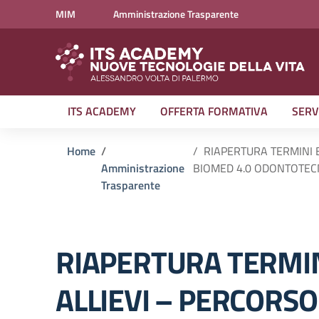
Vai ai contenuti
Vai al menu di navigazione
Vai al footer
MIM
Amministrazione Trasparente
ITS ACADEMY
OFFERTA FORMATIVA
SERV
Home
RIAPERTURA TERMINI B
Amministrazione
BIOMED 4.0 ODONTOTECNIC
Trasparente
RIAPERTURA TERMIN
ALLIEVI – PERCORSO