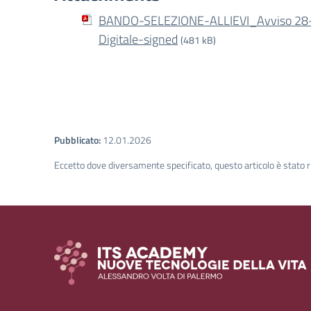
BANDO-SELEZIONE-ALLIEVI_Avviso 28-
Digitale-signed
(481 kB)
Pubblicato:
12.01.2026
Eccetto dove diversamente specificato, questo articolo è stato r