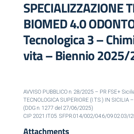
SPECIALIZZAZIONE T
BIOMED 4.0 ODONTOT
Tecnologica 3 – Chim
vita – Biennio 2025
AVVISO PUBBLICO n. 28/2025 – PR FSE+ Sici
TECNOLOGICA SUPERIORE (I.T.S.) IN SICILIA –
(DDG n. 1277 del 27/06/2025)
CIP 2021.IT.05. SFPR.014/002/04.6/09.02.03
Attachments