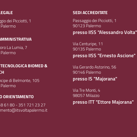
LEGALE
SEDI ACCREDITATE
Passaggio dei Picciotti, 1
io dei Picciotti, 1
90123 Palermo
 Palermo
presso IISS "Alessandro Volta"
AMMINISTRATIVA
Via Centuripe, 11
doro La Lumia, 7
90135 Palermo
 Palermo
presso IISS "Ernesto Ascione"
 TECNOLOGICA BIOMED &
Via Gerardo Astorino, 56
CH
90146 Palermo
presso IS "Majorana"
incipe di Belmonte, 105
 Palermo
Via Tre Monti, 4
98057 Milazzo
IO ORIENTAMENTO
presso ITT "Ettore Majorana"
8 61 80 - 351 721 23 27
amento@itsvoltapalermo.it