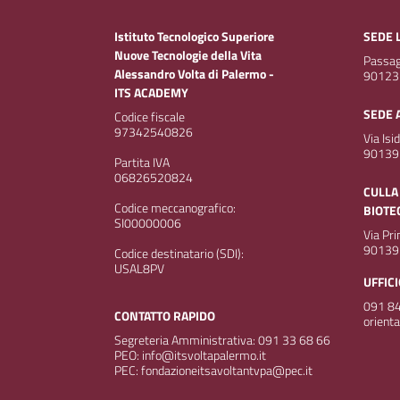
Istituto Tecnologico Superiore
SEDE 
Nuove Tecnologie della Vita
Passagg
Alessandro Volta di Palermo -
90123
ITS ACADEMY
SEDE 
Codice fiscale
97342540826
Via Isi
90139
Partita IVA
06826520824
CULLA
Codice meccanografico:
BIOTE
SI00000006
Via Pr
90139
Codice destinatario (SDI):
USAL8PV
UFFIC
091 84
CONTATTO RAPIDO
orient
Segreteria Amministrativa: 091 33 68 66
PEO: info@itsvoltapalermo.it
PEC: fondazioneitsavoltantvpa@pec.it