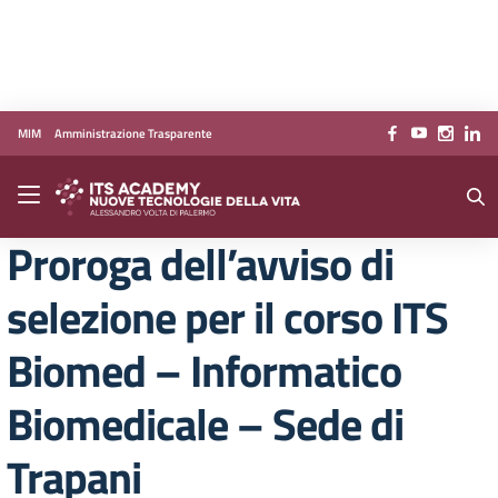
Vai ai contenuti
Vai al menu di navigazione
Vai al footer
MIM
Amministrazione Trasparente
Proroga dell’avviso di
selezione per il corso ITS
Biomed – Informatico
Biomedicale – Sede di
Trapani