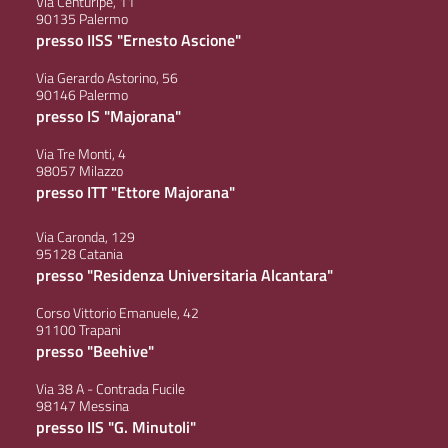
Via Centuripe, 11
90135 Palermo
presso IISS "Ernesto Ascione"
Via Gerardo Astorino, 56
90146 Palermo
presso IS "Majorana"
Via Tre Monti, 4
98057 Milazzo
presso ITT "Ettore Majorana"
Via Caronda, 129
95128 Catania
presso "Residenza Universitaria Alcantara"
Corso Vittorio Emanuele, 42
91100 Trapani
presso "Beehive"
Via 38 A - Contrada Fucile
98147 Messina
presso IIS "G. Minutoli"