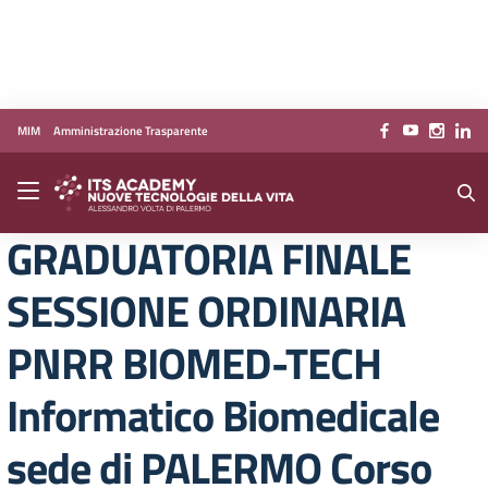
Vai ai contenuti
Vai al menu di navigazione
Vai al footer
MIM
Amministrazione Trasparente
GRADUATORIA FINALE
SESSIONE ORDINARIA
PNRR BIOMED-TECH
Informatico Biomedicale
sede di PALERMO Corso