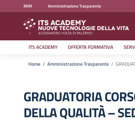
Vai ai contenuti
Vai al menu di navigazione
Vai al footer
MIM
Amministrazione Trasparente
ITS ACADEMY
OFFERTA FORMATIVA
SERV
Home
Amministrazione Trasparente
GRADUAT
GRADUATORIA CORS
DELLA QUALITÀ – SE