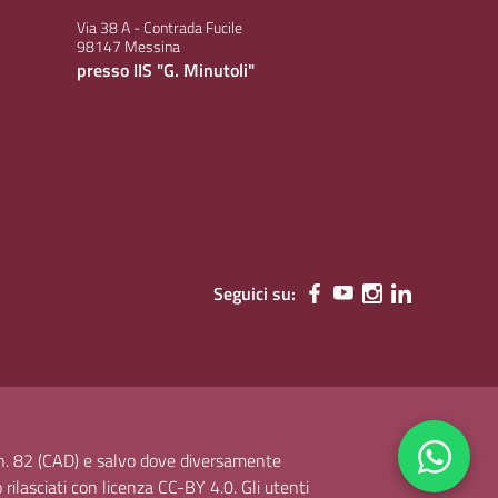
Via 38 A - Contrada Fucile
98147 Messina
presso IIS "G. Minutoli"
Seguici su:
, n. 82 (CAD) e salvo dove diversamente
o rilasciati con licenza CC-BY 4.0. Gli utenti