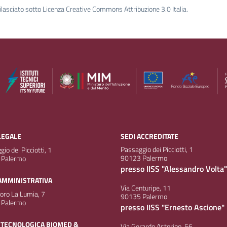
ilasciato sotto Licenza Creative Commons Attribuzione 3.0 Italia.
LEGALE
SEDI ACCREDITATE
Passaggio dei Picciotti, 1
io dei Picciotti, 1
90123 Palermo
 Palermo
presso IISS "Alessandro Volta"
AMMINISTRATIVA
Via Centuripe, 11
doro La Lumia, 7
90135 Palermo
 Palermo
presso IISS "Ernesto Ascione"
 TECNOLOGICA BIOMED &
Via Gerardo Astorino, 56