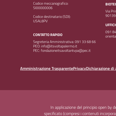
Codice meccanografico:
BIOTE
SI00000006
Via Pr
90139
Codice destinatario (SDI):
USAL8PV
UFFIC
091 84
CONTATTO RAPIDO
orient
Segreteria Amministrativa: 091 33 68 66
PEO: info@itsvoltapalermo.it
PEC: fondazioneitsavoltantvpa@pec.it
Amministrazione Trasparente
Privacy
Dichiarazione di 
In applicazione del principio open by 
specificato (compresi i contenuti incorporati