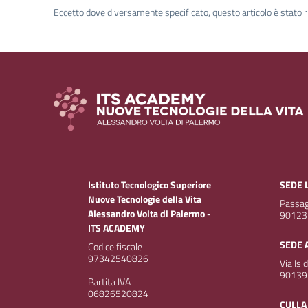
Eccetto dove diversamente specificato, questo articolo è stato r
Istituto Tecnologico Superiore
SEDE 
Nuove Tecnologie della Vita
Passagg
Alessandro Volta di Palermo -
90123
ITS ACADEMY
SEDE 
Codice fiscale
97342540826
Via Isi
90139
Partita IVA
06826520824
CULLA