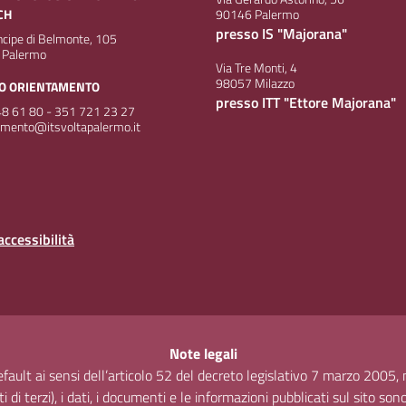
CH
90146 Palermo
presso IS "Majorana"
incipe di Belmonte, 105
 Palermo
Via Tre Monti, 4
98057 Milazzo
IO ORIENTAMENTO
presso ITT "Ettore Majorana"
8 61 80 - 351 721 23 27
amento@itsvoltapalermo.it
accessibilità
Note legali
default ai sensi dell’articolo 52 del decreto legislativo 7 marzo 2005
 di terzi), i dati, i documenti e le informazioni pubblicati sul sito son