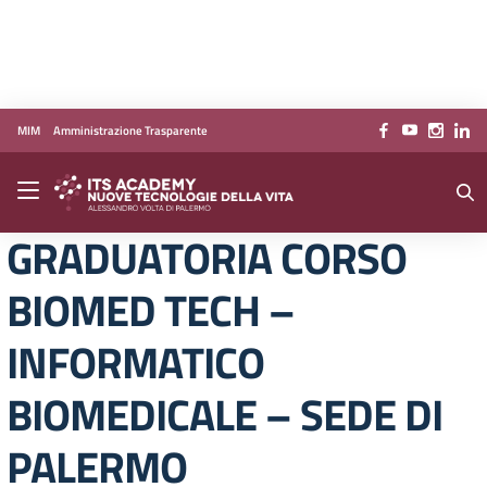
Vai ai contenuti
Vai al menu di navigazione
Vai al footer
MIM
Amministrazione Trasparente
GRADUATORIA CORSO
BIOMED TECH –
INFORMATICO
BIOMEDICALE – SEDE DI
PALERMO