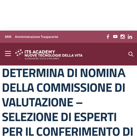
Vai ai contenuti
Vai al menu di navigazione
Vai al footer
MIM
Amministrazione Trasparente
DETERMINA DI NOMINА
DELLA COMMISSIONE DI
VALUTAZIONE –
SELEZIONE DI ESPERTI
PER IL CONFERIMENTO DI