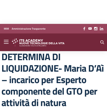
Vai ai contenuti
Vai al menu di navigazione
Vai al footer
MIM
Amministrazione Trasparente
DETERMINA DI
LIQUIDAZIONE- Maria D’Aì
– incarico per Esperto
componente del GTO per
attività di natura