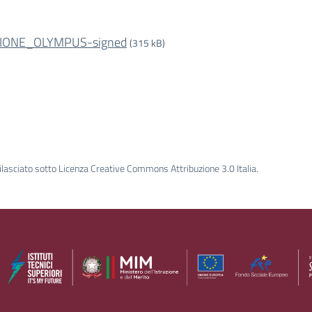
ZIONE_OLYMPUS-signed
(315 kB)
ilasciato sotto Licenza Creative Commons Attribuzione 3.0 Italia.