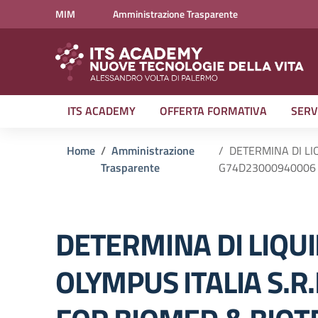
Vai ai contenuti
Vai al menu di navigazione
Vai al footer
MIM
Amministrazione Trasparente
ITS ACADEMY
OFFERTA FORMATIVA
SERV
Home
Amministrazione
DETERMINA DI LI
Trasparente
G74D23000940006 
DETERMINA DI LIQU
OLYMPUS ITALIA S.R