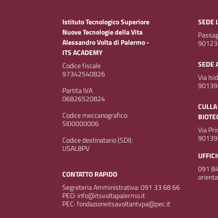
Istituto Tecnologico Superiore
SEDE 
Nuove Tecnologie della Vita
Passagg
Alessandro Volta di Palermo -
90123
ITS ACADEMY
SEDE 
Codice fiscale
97342540826
Via Isi
90139
Partita IVA
06826520824
CULLA
Codice meccanografico:
BIOTE
SI00000006
Via Pr
90139
Codice destinatario (SDI):
USAL8PV
UFFIC
091 84
CONTATTO RAPIDO
orient
Segreteria Amministrativa: 091 33 68 66
PEO: info@itsvoltapalermo.it
PEC: fondazioneitsavoltantvpa@pec.it