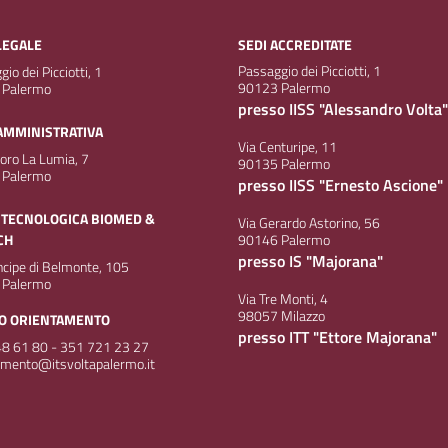
LEGALE
SEDI ACCREDITATE
Passaggio dei Picciotti, 1
io dei Picciotti, 1
90123 Palermo
 Palermo
presso IISS "Alessandro Volta"
AMMINISTRATIVA
Via Centuripe, 11
doro La Lumia, 7
90135 Palermo
 Palermo
presso IISS "Ernesto Ascione"
 TECNOLOGICA BIOMED &
Via Gerardo Astorino, 56
CH
90146 Palermo
presso IS "Majorana"
incipe di Belmonte, 105
 Palermo
Via Tre Monti, 4
98057 Milazzo
IO ORIENTAMENTO
presso ITT "Ettore Majorana"
8 61 80 - 351 721 23 27
amento@itsvoltapalermo.it