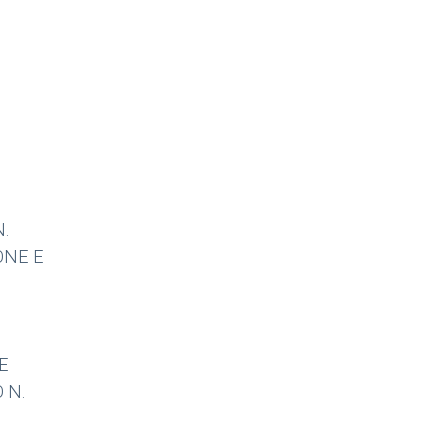
-
.
ONE E
E
 N.