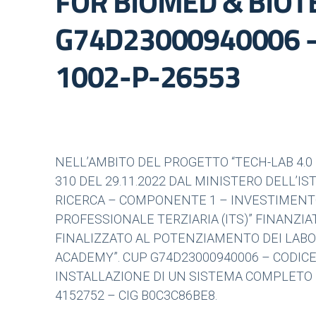
FOR BIOMED & BIOT
G74D23000940006 –
1002-P-26553
NELL’AMBITO DEL PROGETTO “TECH-LAB 4.0
310 DEL 29.11.2022 DAL MINISTERO DELL’I
RICERCA – COMPONENTE 1 – INVESTIMENTO
PROFESSIONALE TERZIARIA (ITS)” FINANZ
FINALIZZATO AL POTENZIAMENTO DEI LABOR
ACADEMY”. CUP G74D23000940006 – CODICE
INSTALLAZIONE DI UN SISTEMA COMPLETO 
4152752 – CIG B0C3C86BE8.