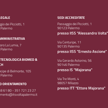
LEGALE
SEDI ACCREDITATE
Passaggio dei Picciotti, 1
io dei Picciotti, 1
90123 Palermo
 Palermo
presso IISS "Alessandro Volta"
AMMINISTRATIVA
Via Centuripe, 11
doro La Lumia, 7
90135 Palermo
 Palermo
presso IISS "Ernesto Ascione"
 TECNOLOGICA BIOMED &
Via Gerardo Astorino, 56
CH
90146 Palermo
presso IS "Majorana"
incipe di Belmonte, 105
 Palermo
Via Tre Monti, 4
98057 Milazzo
IO ORIENTAMENTO
presso ITT "Ettore Majorana"
8 61 80 - 351 721 23 27
amento@itsvoltapalermo.it