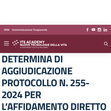
Vai ai contenuti
Vai al menu di navigazione
Vai al footer
MIM
Amministrazione Trasparente
DETERMINA DI
AGGIUDICAZIONE
PROTOCOLLO N. 255-
2024 PER
L’AFFIDAMENTO DIRETTO