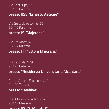
Via Centuripe, 11
90135 Palermo
presso IISS "Ernesto Ascione"
Via Gerardo Astorino, 56
90146 Palermo
presso IS "Majorana"
Via Tre Monti, 4
98057 Milazzo
presso ITT "Ettore Majorana"
Via Caronda, 129
95128 Catania
presso "Residenza Universitaria Alcantara"
Corso Vittorio Emanuele, 42
91100 Trapani
presso "Beehive"
Via 38 A - Contrada Fucile
98147 Messina
presso IIS "G. Minutoli"