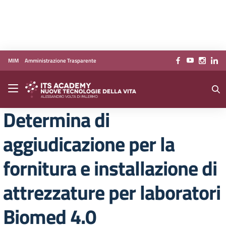
Vai ai contenuti
Vai al menu di navigazione
Vai al footer
MIM
Amministrazione Trasparente
Determina di
aggiudicazione per la
fornitura e installazione di
attrezzature per laboratori
Biomed 4.0