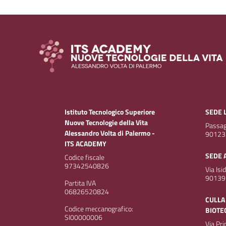
Istituto Tecnologico Superiore
SEDE 
Nuove Tecnologie della Vita
Passagg
Alessandro Volta di Palermo -
90123
ITS ACADEMY
SEDE 
Codice fiscale
97342540826
Via Isi
90139
Partita IVA
06826520824
CULLA
Codice meccanografico:
BIOTE
SI00000006
Via Pr