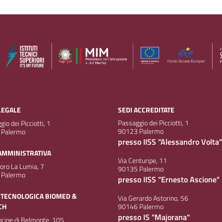
LEGALE
SEDI ACCREDITATE
Passaggio dei Picciotti, 1
io dei Picciotti, 1
90123 Palermo
 Palermo
presso IISS "Alessandro Volta"
AMMINISTRATIVA
Via Centuripe, 11
doro La Lumia, 7
90135 Palermo
 Palermo
presso IISS "Ernesto Ascione"
 TECNOLOGICA BIOMED &
Via Gerardo Astorino, 56
CH
90146 Palermo
presso IS "Majorana"
incipe di Belmonte, 105