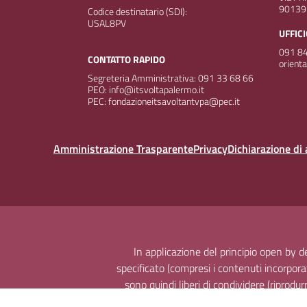
90139
Codice destinatario (SDI):
USAL8PV
UFFIC
091 84
CONTATTO RAPIDO
orient
Segreteria Amministrativa: 091 33 68 66
PEO: info@itsvoltapalermo.it
PEC: fondazioneitsavoltantvpa@pec.it
Amministrazione Trasparente
Privacy
Dichiarazione di 
In applicazione del principio open by 
specificato (compresi i contenuti incorporati
sono quindi liberi di condividere (riprodu
con qualsiasi mezzo e formato e modificar