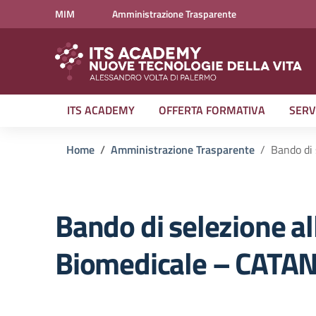
Vai ai contenuti
Vai al menu di navigazione
Vai al footer
MIM
Amministrazione Trasparente
ITS ACADEMY
OFFERTA FORMATIVA
SERV
Home
Amministrazione Trasparente
Bando di 
Bando di selezione all
Biomedicale – CATAN