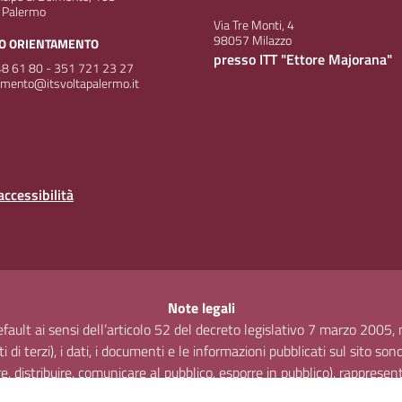
 Palermo
Via Tre Monti, 4
98057 Milazzo
IO ORIENTAMENTO
presso ITT "Ettore Majorana"
8 61 80 - 351 721 23 27
amento@itsvoltapalermo.it
accessibilità
Note legali
default ai sensi dell’articolo 52 del decreto legislativo 7 marzo 2005
 di terzi), i dati, i documenti e le informazioni pubblicati sul sito son
rre, distribuire, comunicare al pubblico, esporre in pubblico), rapprese
e (trasformare il materiale e utilizzarlo per opere derivate) per qua