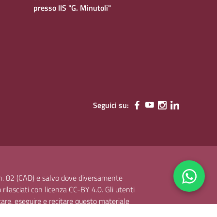
presso IIS "G. Minutoli"
Seguici su:
, n. 82 (CAD) e salvo dove diversamente
o rilasciati con licenza CC-BY 4.0. Gli utenti
ntare, eseguire e recitare questo materiale
lsiasi fine, anche commerciale con il solo