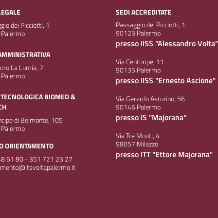
LEGALE
SEDI ACCREDITATE
Passaggio dei Picciotti, 1
io dei Picciotti, 1
90123 Palermo
 Palermo
presso IISS "Alessandro Volta"
AMMINISTRATIVA
Via Centuripe, 11
doro La Lumia, 7
90135 Palermo
 Palermo
presso IISS "Ernesto Ascione"
 TECNOLOGICA BIOMED &
Via Gerardo Astorino, 56
CH
90146 Palermo
presso IS "Majorana"
incipe di Belmonte, 105
 Palermo
Via Tre Monti, 4
98057 Milazzo
IO ORIENTAMENTO
presso ITT "Ettore Majorana"
8 61 80 - 351 721 23 27
amento@itsvoltapalermo.it