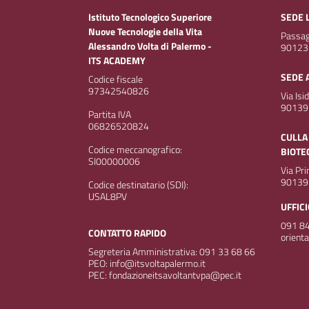
Istituto Tecnologico Superiore
SEDE 
Nuove Tecnologie della Vita
Passagg
Alessandro Volta di Palermo -
90123
ITS ACADEMY
SEDE 
Codice fiscale
97342540826
Via Isi
90139
Partita IVA
06826520824
CULLA
Codice meccanografico:
BIOTE
SI00000006
Via Pr
90139
Codice destinatario (SDI):
USAL8PV
UFFIC
091 84
CONTATTO RAPIDO
orient
Segreteria Amministrativa: 091 33 68 66
PEO: info@itsvoltapalermo.it
PEC: fondazioneitsavoltantvpa@pec.it