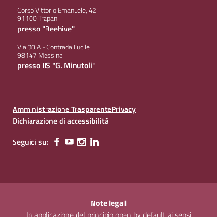
Corso Vittorio Emanuele, 42
91100 Trapani
presso "Beehive"
Via 38 A - Contrada Fucile
98147 Messina
presso IIS "G. Minutoli"
Amministrazione Trasparente
Privacy
Dichiarazione di accessibilità
Seguici su:
Note legali
In applicazione del principio open by default ai sensi