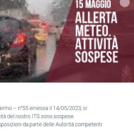
alermo – n°55 emessa il 14/05/2023, si
vità del nostro ITS sono sospese.
osizioni da parte delle Autorità competenti.