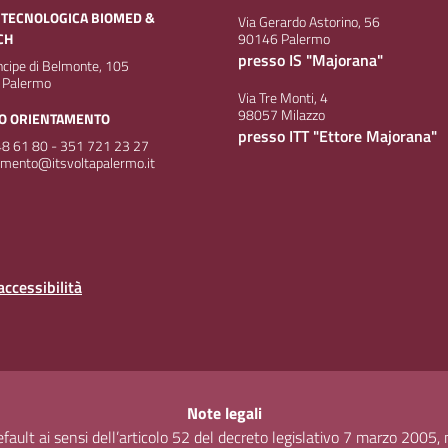
 TECNOLOGICA BIOMED &
Via Gerardo Astorino, 56
CH
90146 Palermo
presso IS "Majorana"
incipe di Belmonte, 105
 Palermo
Via Tre Monti, 4
98057 Milazzo
IO ORIENTAMENTO
presso ITT "Ettore Majorana"
8 61 80 - 351 721 23 27
amento@itsvoltapalermo.it
accessibilità
Note legali
default ai sensi dell’articolo 52 del decreto legislativo 7 marzo 2005