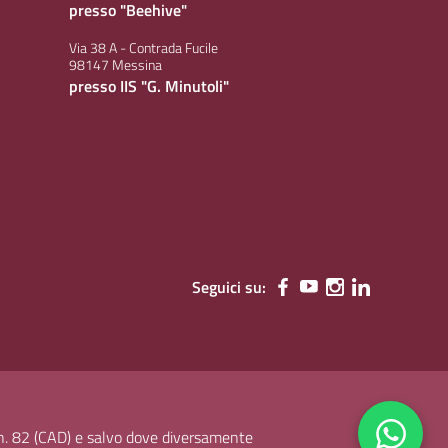
presso "Beehive"
Via 38 A - Contrada Fucile
98147 Messina
presso IIS "G. Minutoli"
Seguici su:
, n. 82 (CAD) e salvo dove diversamente