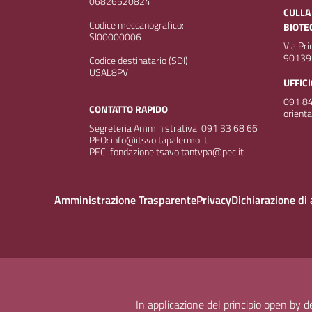
06826520824
CULLA
Codice meccanografico:
BIOTE
SI00000006
Via Pr
90139
Codice destinatario (SDI):
USAL8PV
UFFIC
091 84
CONTATTO RAPIDO
orient
Segreteria Amministrativa: 091 33 68 66
PEO: info@itsvoltapalermo.it
PEC: fondazioneitsavoltantvpa@pec.it
Amministrazione Trasparente
Privacy
Dichiarazione di 
In applicazione del principio open by 