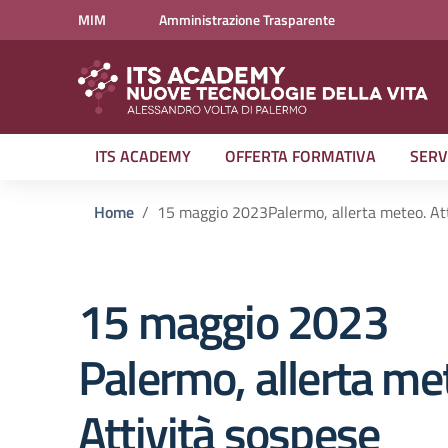
Vai ai contenuti
Vai al menu di navigazione
Vai al footer
MIM
Amministrazione Trasparente
ITS ACADEMY
OFFERTA FORMATIVA
SERV
Home
15 maggio 2023Palermo, allerta meteo. Att
15 maggio 2023
Palermo, allerta me
Attività sospese